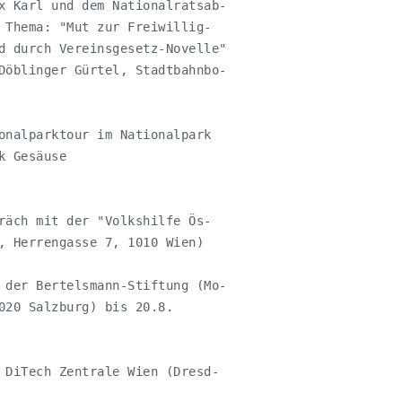
x Karl und dem Nationalratsab-

 Thema: "Mut zur Freiwillig-

d durch Vereinsgesetz-Novelle" 

Döblinger Gürtel, Stadtbahnbo-

onalparktour im Nationalpark 

 Gesäuse

räch mit der "Volkshilfe Ös-

, Herrengasse 7, 1010 Wien)

 der Bertelsmann-Stiftung (Mo-

020 Salzburg) bis 20.8.

 DiTech Zentrale Wien (Dresd-
