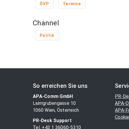
ÖVP
Termine
Channel
Politik
So erreichen Sie uns
Serv
APA-Comm GmbH
PR-De
Laimgrubengasse 10
APA-O
1060 Wien, Österreich
APA-F
Cookie
PR-Desk Support
Tel. +43 1 36060-5310