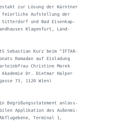
estakt zur Lösung der Kärntner 

 feierliche Aufstellung der 

 Sitterdorf und Bad Eisenkap-

andhauses Klagenfurt, Land-

tS Sebastian Kurz beim "IFTAR-

onats Ramadan auf Einladung 

arteiobfrau Christine Marek 

 Akademie Dr. Dietmar Halper 

gasse 73, 1120 Wien)

in Begrüßungsstatement anläss-

bilen Applikation des Außenmi-

Abflugebene, Terminal 1, 
