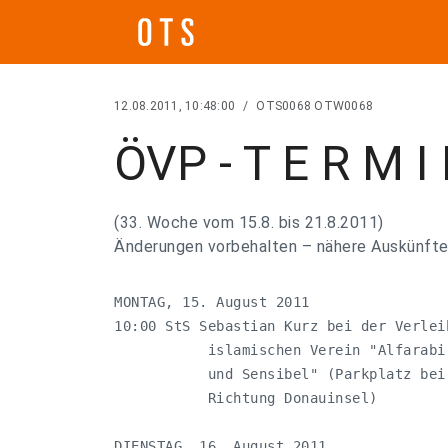
12.08.2011, 10:48:00
/
OTS0068 OTW0068
ÖVP - T E R M I
(33. Woche vom 15.8. bis 21.8.2011)
Änderungen vorbehalten – nähere Auskünfte
MONTAG, 15. August 2011

10:00 StS Sebastian Kurz bei der Verlei
           islamischen Verein "Alfarabi
           und Sensibel" (Parkplatz bei
           Richtung Donauinsel) 

DIENSTAG, 16. August 2011
