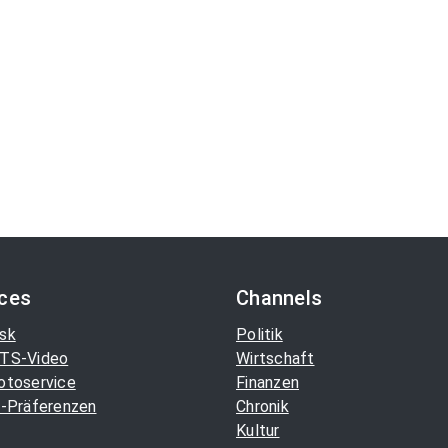
ices
Channels
sk
Politik
TS-Video
Wirtschaft
otoservice
Finanzen
-Präferenzen
Chronik
Kultur