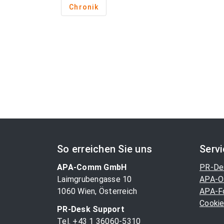
Chronik
So erreichen Sie uns
Serv
APA-Comm GmbH
PR-De
Laimgrubengasse 10
APA-O
1060 Wien, Österreich
APA-F
Cookie
PR-Desk Support
Tel. +43 1 36060-5310