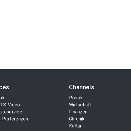
ices
Channels
sk
Politik
TS-Video
Wirtschaft
otoservice
Finanzen
-Präferenzen
Chronik
Kultur