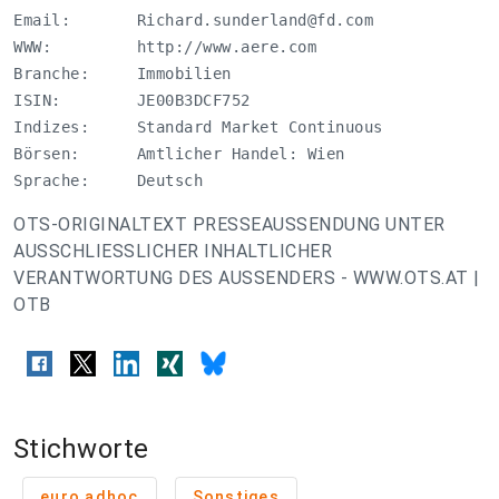
Email:       
Richard.sunderland@fd.com
WWW:         http://www.aere.com

Branche:     Immobilien

ISIN:        JE00B3DCF752

Indizes:     Standard Market Continuous

Börsen:      Amtlicher Handel: Wien 

Sprache:     Deutsch
OTS-ORIGINALTEXT PRESSEAUSSENDUNG UNTER
AUSSCHLIESSLICHER INHALTLICHER
VERANTWORTUNG DES AUSSENDERS - WWW.OTS.AT |
OTB
Stichworte
euro adhoc
Sonstiges