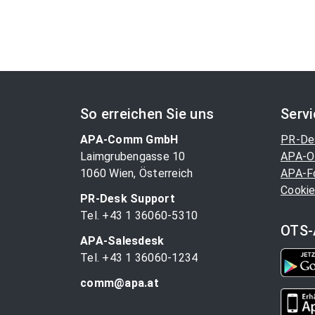
So erreichen Sie uns
Serv
APA-Comm GmbH
PR-De
Laimgrubengasse 10
APA-O
1060 Wien, Österreich
APA-F
Cookie
PR-Desk Support
Tel. +43 1 36060-5310
OTS-
APA-Salesdesk
Tel. +43 1 36060-1234
comm@apa.at