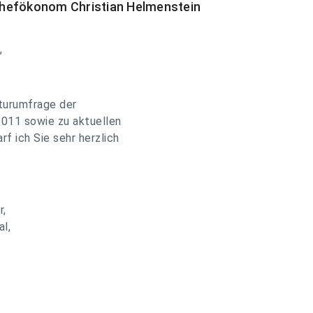
Chefökonom Christian Helmenstein
,
kturumfrage der
2011 sowie zu aktuellen
f ich Sie sehr herzlich
r,
al,