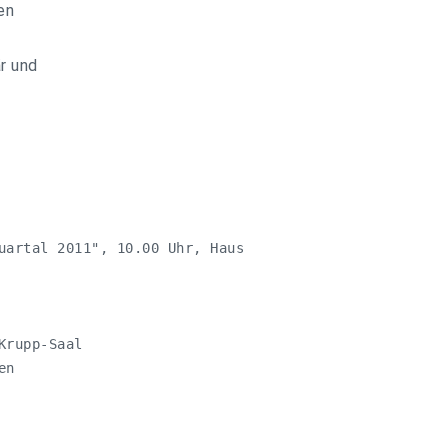
en
r und
uartal 2011", 10.00 Uhr, Haus

rupp-Saal

en