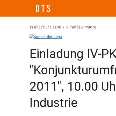
13.07.2011, 13:33:38
/
OTS0138 OTW0138
Einladung IV-P
"Konjunkturumfr
2011", 10.00 Uh
Industrie