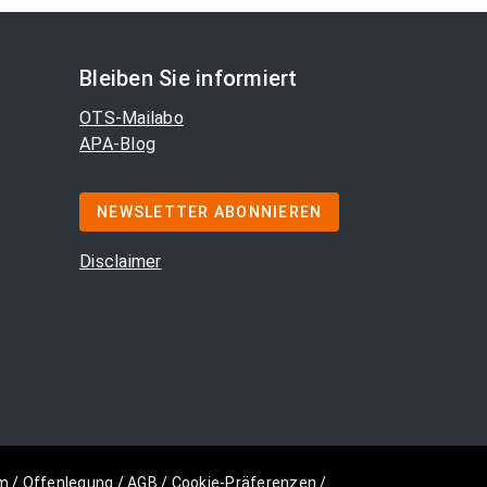
Bleiben Sie informiert
OTS-Mailabo
APA-Blog
NEWSLETTER ABONNIEREN
Disclaimer
m
/
Offenlegung
/
AGB
/
Cookie-Präferenzen
/