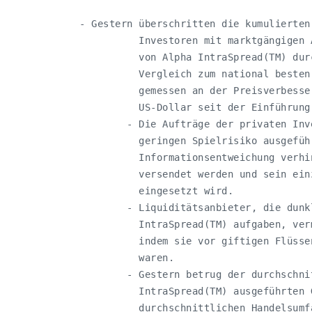
- Gestern überschritten die kumulierten
          Investoren mit marktgängigen 
          von Alpha IntraSpread(TM) dur
          Vergleich zum national besten
          gemessen an der Preisverbesse
          US-Dollar seit der Einführung)
        - Die Aufträge der privaten Inv
          geringen Spielrisiko ausgefüh
          Informationsentweichung verhi
          versendet werden und sein ein
          eingesetzt wird.

        - Liquiditätsanbieter, die dunk
          IntraSpread(TM) aufgaben, ver
          indem sie vor giftigen Flüsse
          waren.

        - Gestern betrug der durchschni
          IntraSpread(TM) ausgeführten 
          durchschnittlichen Handelsumf