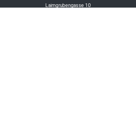
Laimgrubengasse 10
1060 Wien, Österreich
PR-Desk Support
Tel. +43 1 36060-5310
APA-Salesdesk
Tel. +43 1 36060-1234
comm@apa.at
Services
PR-Desk
APA-OTS-Video
APA-Fotoservice
Cookie-Präferenzen
OTS-App