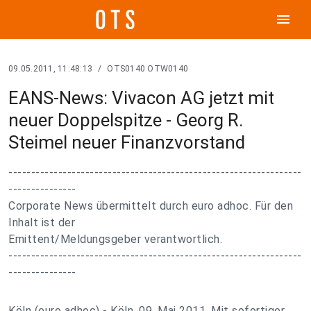
menu
09.05.2011, 11:48:13
/
OTS0140 OTW0140
EANS-News: Vivacon AG jetzt mit
neuer Doppelspitze - Georg R.
Steimel neuer Finanzvorstand
-----------------------------------------------------------------
---------------
Corporate News übermittelt durch euro adhoc. Für den
Inhalt ist der
Emittent/Meldungsgeber verantwortlich.
-----------------------------------------------------------------
---------------
Köln (euro adhoc) - Köln, 09. Mai 2011. Mit sofortiger