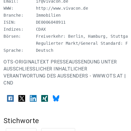
Email:       
ir@vivacon.de
WWW:         http://www.vivacon.de

Branche:     Immobilien

ISIN:        DE0006048911

Indizes:     CDAX

Börsen:      Freiverkehr: Berlin, Hamburg, Stuttgar
             Regulierter Markt/General Standard: Fra
Sprache:     Deutsch
OTS-ORIGINALTEXT PRESSEAUSSENDUNG UNTER
AUSSCHLIESSLICHER INHALTLICHER
VERANTWORTUNG DES AUSSENDERS - WWW.OTS.AT |
CND
Stichworte