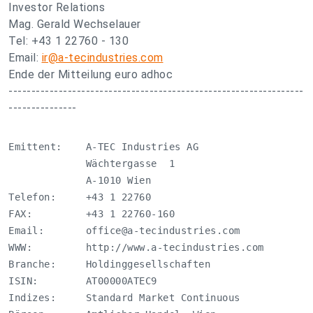
Investor Relations
Mag. Gerald Wechselauer
Tel: +43 1 22760 - 130
Email:
ir@a-tecindustries.com
Ende der Mitteilung euro adhoc
-----------------------------------------------------------------
---------------
Emittent:    A-TEC Industries AG

             Wächtergasse  1

             A-1010 Wien

Telefon:     +43 1 22760

FAX:         +43 1 22760-160

Email:       
office@a-tecindustries.com
WWW:         http://www.a-tecindustries.com

Branche:     Holdinggesellschaften

ISIN:        AT00000ATEC9

Indizes:     Standard Market Continuous
