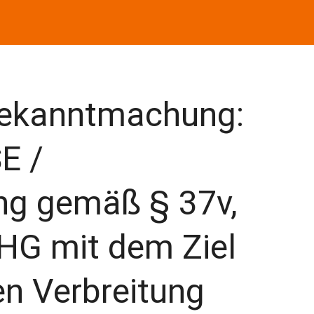
ekanntmachung:
E /
g gemäß § 37v,
pHG mit dem Ziel
en Verbreitung