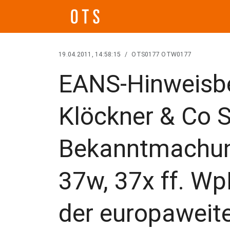
19.04.2011, 14:58:15
/
OTS0177 OTW0177
EANS-Hinweisb
Klöckner & Co S
Bekanntmachun
37w, 37x ff. W
der europaweit