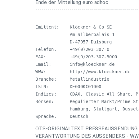
Ende der Mitteilung euro adhoc
---------------------------------------------------
Emittent:    Klöckner & Co SE

             Am Silberpalais 1

             D-47057 Duisburg

Telefon:     +49(0)203-307-0

FAX:         +49(0)203-307-5000

Email:       
info@kloeckner.de
WWW:         http://www.kloeckner.de

Branche:     Metallindustrie

ISIN:        DE000KC01000

Indizes:     CDAX, Classic All Share, Pr
Börsen:      Regulierter Markt/Prime St
             Hamburg, Stuttgart, Düsseld
Sprache:     Deutsch
OTS-ORIGINALTEXT PRESSEAUSSENDUNG 
VERANTWORTUNG DES AUSSENDERS - WWW