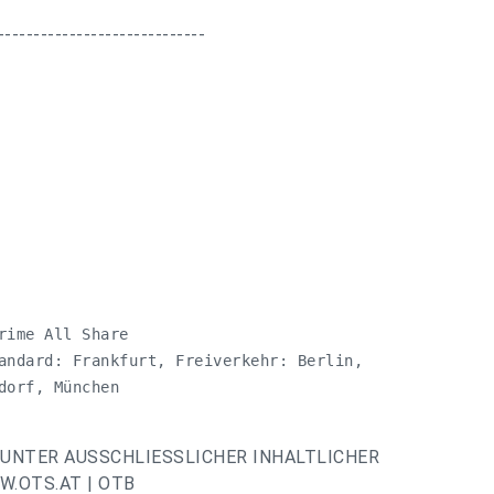
-----------------------------
ime All Share

andard: Frankfurt, Freiverkehr: Berlin,

orf, München 

UNTER AUSSCHLIESSLICHER INHALTLICHER
.OTS.AT | OTB