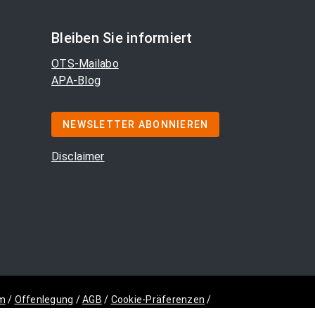
Bleiben Sie informiert
OTS-Mailabo
APA-Blog
NEWSLETTER ABONNIEREN
Disclaimer
m
/
Offenlegung
/
AGB
/
Cookie-Präferenzen
/