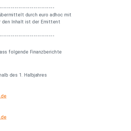
-----------------------------
bermittelt durch euro adhoc mit
 den Inhalt ist der Emittent
-----------------------------
dass folgende Finanzberichte
halb des 1. Halbjahres
.de
.de