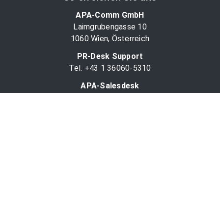
APA-Comm GmbH
Laimgrubengasse 10
1060 Wien, Österreich
PR-Desk Support
Tel. +43 1 36060-5310
APA-Salesdesk
Tel. +43 1 36060-1234
comm@apa.at
Services
PR-Desk
APA-OTS-Video
APA-Fotoservice
Cookie-Präferenzen