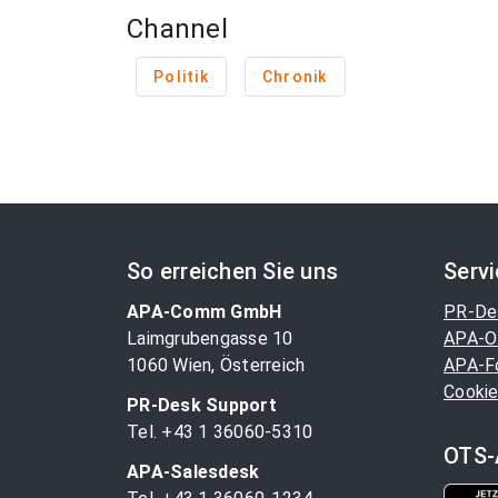
Channel
Politik
Chronik
So erreichen Sie uns
Serv
APA-Comm GmbH
PR-De
Laimgrubengasse 10
APA-O
1060 Wien, Österreich
APA-F
Cookie
PR-Desk Support
Tel. +43 1 36060-5310
OTS-
APA-Salesdesk