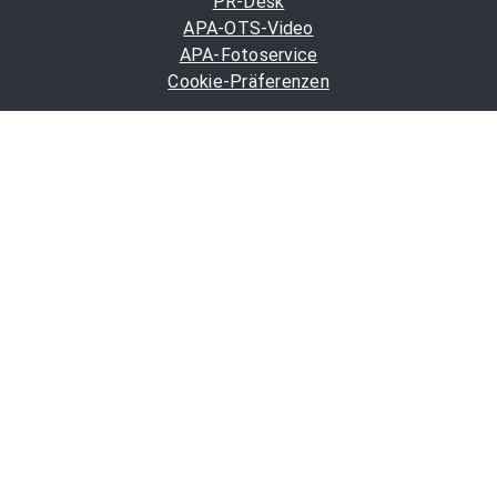
PR-Desk
APA-OTS-Video
APA-Fotoservice
Cookie-Präferenzen
OTS-App
Channels
Politik
Wirtschaft
Finanzen
Chronik
Kultur