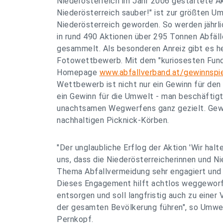
Niederösterreich im Jahr 2006 gestartete Ak
Niederösterreich sauber!" ist zur größten U
Niederösterreich geworden. So werden jährlic
in rund 490 Aktionen über 295 Tonnen Abfälle
gesammelt. Als besonderen Anreiz gibt es h
Fotowettbewerb. Mit dem "kuriosesten Fund 
Homepage
www.abfallverband.at/gewinnspi
Wettbewerb ist nicht nur ein Gewinn für de
ein Gewinn für die Umwelt - man beschäftigt
unachtsamen Wegwerfens ganz gezielt. Gew
nachhaltigen Picknick-Körben.
"Der unglaubliche Erflog der Aktion 'Wir halt
uns, dass die Niederösterreicherinnen und N
Thema Abfallvermeidung sehr engagiert und 
Dieses Engagement hilft achtlos weggewor
entsorgen und soll langfristig auch zu einer
der gesamten Bevölkerung führen", so Umwel
Pernkopf.