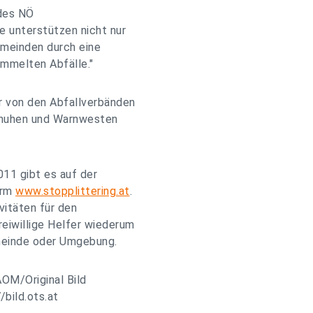
 des NÖ
e unterstützen nicht nur
Gemeinden durch eine
mmelten Abfälle."
 von den Abfallverbänden
chuhen und Warnwesten
11 gibt es auf der
orm
www.stopplittering.at
.
vitäten für den
reiwillige Helfer wiederum
emeinde oder Umgebung.
AOM/Original Bild
/bild.ots.at