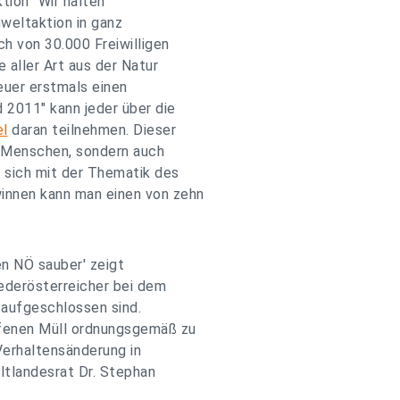
tion "Wir halten
mweltaktion in ganz
h von 30.000 Freiwilligen
 aller Art aus der Natur
euer erstmals einen
2011" kann jeder über die
el
daran teilnehmen. Dieser
n Menschen, sondern auch
 sich mit der Thematik des
innen kann man einen von zehn
en NÖ sauber' zeigt
iederösterreicher bei dem
aufgeschlossen sind.
fenen Müll ordnungsgemäß zu
 Verhaltensänderung in
tlandesrat Dr. Stephan