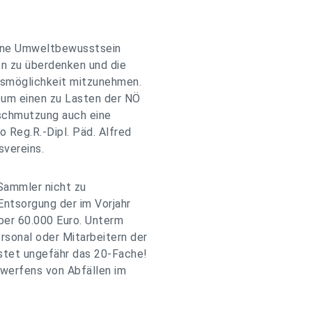
igene Umweltbewusstsein
en zu überdenken und die
gsmöglichkeit mitzunehmen.
zum einen zu Lasten der NÖ
schmutzung auch eine
 Reg.R.-Dipl. Päd. Alfred
svereins.
 Sammler nicht zu
Entsorgung der im Vorjahr
ber 60.000 Euro. Unterm
sonal oder Mitarbeitern der
stet ungefähr das 20-Fache!
gwerfens von Abfällen im