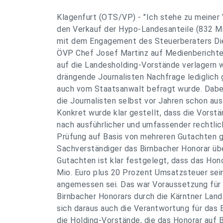
Klagenfurt (OTS/VP) - "Ich stehe zu meiner
den Verkauf der Hypo-Landesanteile (832 Mio
mit dem Engagement des Steuerberaters Diet
ÖVP Chef Josef Martinz auf Medienberichte
auf die Landesholding-Vorstände verlagern w
drängende Journalisten Nachfrage lediglich 
auch vom Staatsanwalt befragt wurde. Dabe
die Journalisten selbst vor Jahren schon aus
Konkret wurde klar gestellt, dass die Vorst
nach ausführlicher und umfassender rechtlic
Prüfung auf Basis von mehreren Gutachten g
Sachverständiger das Birnbacher Honorar ü
Gutachten ist klar festgelegt, dass das Hono
Mio. Euro plus 20 Prozent Umsatzsteuer sei
angemessen sei. Das war Voraussetzung für
Birnbacher Honorars durch die Kärntner Land
sich daraus auch die Verantwortung für das 
die Holding-Vorstände, die das Honorar auf B