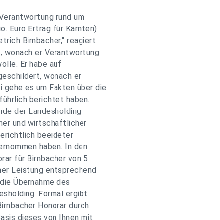
 Verantwortung rund um
. Euro Ertrag für Kärnten)
rich Birnbacher," reagiert
, wonach er Verantwortung
olle. Er habe auf
geschildert, wonach er
i gehe es um Fakten über die
führlich berichtet haben.
ände der Landesholding
her und wirtschaftlicher
erichtlich beeideter
bernommen haben. In den
rar für Birnbacher von 5
ner Leistung entsprechend
 die Übernahme des
esholding. Formal ergibt
Birnbacher Honorar durch
asis dieses von Ihnen mit