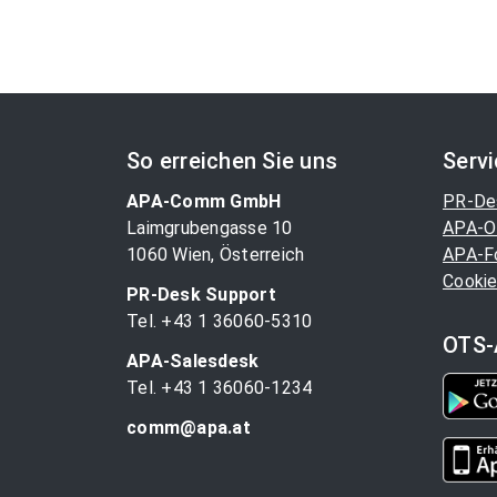
So erreichen Sie uns
Serv
APA-Comm GmbH
PR-De
Laimgrubengasse 10
APA-O
1060 Wien, Österreich
APA-F
Cookie
PR-Desk Support
Tel. +43 1 36060-5310
OTS-
APA-Salesdesk
Tel. +43 1 36060-1234
comm@apa.at