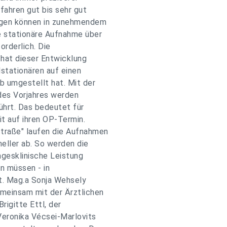
fahren gut bis sehr gut
ungen können in zunehmendem
e stationäre Aufnahme über
orderlich. Die
hat dieser Entwicklung
stationären auf einen
b umgestellt hat. Mit der
des Vorjahres werden
hrt. Das bedeutet für
it auf ihren OP-Termin.
traße" laufen die Aufnahmen
eller ab. So werden die
agesklinische Leistung
n müssen - in
t. Mag.a Sonja Wehsely
emeinsam mit der Ärztlichen
rigitte Ettl, der
Veronika Vécsei-Marlovits