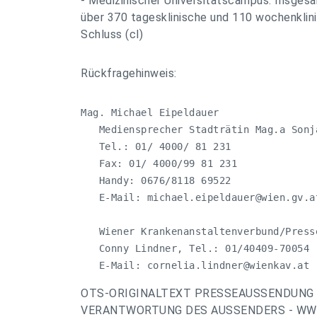
- Medizinischer Universitätscampus. Insges
über 370 tagesklinische und 110 wochenklin
Schluss (cl)
Rückfragehinweis:
Mag. Michael Eipeldauer

   Mediensprecher Stadträtin Mag.a Sonja
   Tel.: 01/ 4000/ 81 231

   Fax: 01/ 4000/99 81 231

   Handy: 0676/8118 69522

   E-Mail: 
michael.eipeldauer@wien.gv.a
   Wiener Krankenanstaltenverbund/Presse
   Conny Lindner, Tel.: 01/40409-70054

   E-Mail: 
cornelia.lindner@wienkav.at
OTS-ORIGINALTEXT PRESSEAUSSENDUNG 
VERANTWORTUNG DES AUSSENDERS - WWW