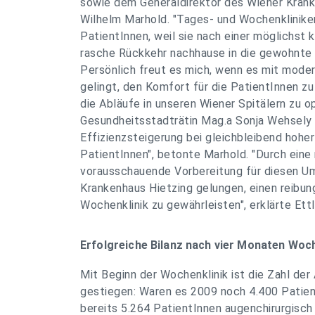
sowie dem Generaldirektor des Wiener Krank
Wilhelm Marhold. "Tages- und Wochenkliniken
PatientInnen, weil sie nach einer möglichst
rasche Rückkehr nachhause in die gewohnte
Persönlich freut es mich, wenn es mit mod
gelingt, den Komfort für die PatientInnen zu
die Abläufe in unseren Wiener Spitälern zu op
Gesundheitsstadträtin Mag.a Sonja Wehsely kl
Effizienzsteigerung bei gleichbleibend hoher 
PatientInnen", betonte Marhold. "Durch eine
vorausschauende Vorbereitung für diesen U
Krankenhaus Hietzing gelungen, einen reibun
Wochenklinik zu gewährleisten", erklärte Ett
Erfolgreiche Bilanz nach vier Monaten Woch
Mit Beginn der Wochenklinik ist die Zahl de
gestiegen: Waren es 2009 noch 4.400 Patien
bereits 5.264 PatientInnen augenchirurgisch