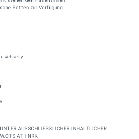
amt stehen den PatientInnen
ische Betten zur Verfügung.
 Wehsely

t


UNTER AUSSCHLIESSLICHER INHALTLICHER
.OTS.AT | NRK