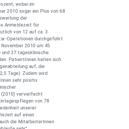
rozent, wobei im
r 2010 sogar ein Plus von 68
usweitung der
ie Anmeldezeit für
tlich von 12 auf ca. 3
ar-Operationen durchgeführt
it November 2010 um 45
 und 37 tagesklinische
n. PatientInnen halten sich
genabteilung auf, die
 2,5 Tage). Zudem wird
nnen sehr positiv
nischer
 (2010) vervielfacht
Eintagespflegen von 78
iedenheit unserer
tezeit auf einen
auch die MitarbeiterInnen
bläufe sehr",