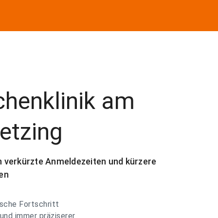
henklinik am
etzing
 verkürzte Anmeldezeiten und kürzere
en
sche Fortschritt
und immer präziserer