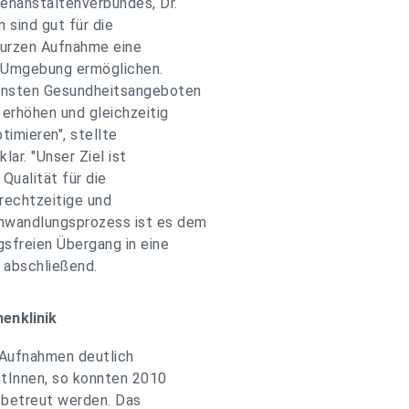
enanstaltenverbundes, Dr.
 sind gut für die
 kurzen Aufnahme eine
 Umgebung ermöglichen.
ernsten Gesundheitsangeboten
 erhöhen und gleichzeitig
timieren", stellte
ar. "Unser Ziel ist
Qualität für die
 rechtzeitige und
mwandlungsprozess ist es dem
gsfreien Übergang in eine
l abschließend.
enklinik
r Aufnahmen deutlich
tInnen, so konnten 2010
 betreut werden. Das