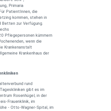
ung, Primaria
Für PatientInnen, die
etzing kommen, stehen in
4 Betten zur Verfügung.
sechs
d 20 Pflegepersonen kümmern
 Wochenenden, wenn die
ie Krankenanstalt
Allgemeine Krankenhaus der
.
enkliniken
altenverbund rund
Tageskliniken gibt es im
ntrum Rosenhügel, in der
is-Frauenklinik, im
öhe - Otto-Wagner-Spital, im