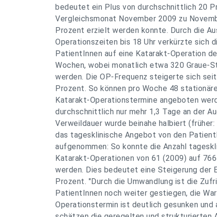
bedeutet ein Plus von durchschnittlich 20 P
Vergleichsmonat November 2009 zu Novembe
Prozent erzielt werden konnte. Durch die A
Operationszeiten bis 18 Uhr verkürzte sich d
PatientInnen auf eine Katarakt-Operation deu
Wochen, wobei monatlich etwa 320 Graue-St
werden. Die OP-Frequenz steigerte sich se
Prozent. So können pro Woche 48 stationäre
Katarakt-Operationstermine angeboten werde
durchschnittlich nur mehr 1,3 Tage an der Au
Verweildauer wurde beinahe halbiert (früher:
das tagesklinische Angebot von den PatientI
aufgenommen: So konnte die Anzahl tageskli
Katarakt-Operationen von 61 (2009) auf 766
werden. Dies bedeutet eine Steigerung der 
Prozent. "Durch die Umwandlung ist die Zufr
PatientInnen noch weiter gestiegen, die War
Operationstermin ist deutlich gesunken und 
schätzen die geregelten und strukturierten A