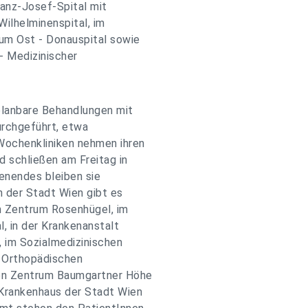
ranz-Josef-Spital mit
Wilhelminenspital, im
rum Ost - Donauspital sowie
- Medizinischer
planbare Behandlungen mit
urchgeführt, etwa
Wochenkliniken nehmen ihren
d schließen am Freitag in
nendes bleiben sie
n der Stadt Wien gibt es
m Zentrum Rosenhügel, im
l, in der Krankenanstalt
 im Sozialmedizinischen
m Orthopädischen
hen Zentrum Baumgartner Höhe
 Krankenhaus der Stadt Wien