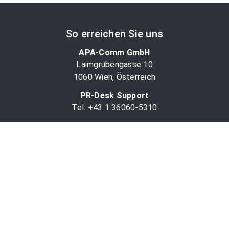
So erreichen Sie uns
APA-Comm GmbH
Laimgrubengasse 10
1060 Wien, Österreich
PR-Desk Support
Tel. +43 1 36060-5310
APA-Salesdesk
Tel. +43 1 36060-1234
comm@apa.at
Services
PR-Desk
APA-OTS-Video