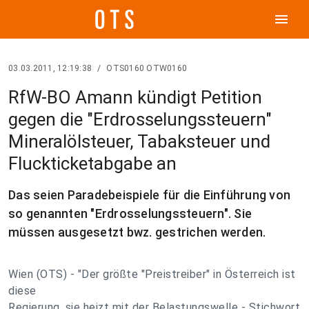
menu
03.03.2011, 12:19:38
/
OTS0160 OTW0160
RfW-BO Amann kündigt Petition
gegen die "Erdrosselungssteuern"
Mineralölsteuer, Tabaksteuer und
Fluckticketabgabe an
Das seien Paradebeispiele für die Einführung von
so genannten "Erdrosselungssteuern". Sie
müssen ausgesetzt bwz. gestrichen werden.
Wien (OTS) - "Der größte "Preistreiber" in Österreich ist
diese
Regierung, sie heizt mit der Belastungswelle - Stichwort