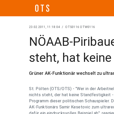
23.02.2011, 11:18:04
/
OTS0116 OTW0116
NÖAAB-Piribauer
steht, hat keine
Grüner AK-Funktionär wechselt zu ultr
St. Pölten (OTS/OTS) - "Wer in der Arbeitn
nichts steht, der hat keine Standfestigkeit -
Programm dieser politischen Schauspieler. 
AK-Funktionärs Samir Kesetovic zum ultrar
dafür ein eindrucksvolles Beispiel ab", reagie