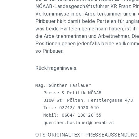
NÖAAB-Landesgeschäftsführer KR Franz Piri
Vorkommnisse in der Arbeiterkammer und in d
Piribauer hält damit beide Parteien für ungla
was beide Parteien gemeinsam haben, ist ihr
die Arbeitnehmerinnen und Arbeitnehmer. Di
Positionen gehen jedenfalls beide vollkommen
so Piribauer.
Rückfragehinweis:
Mag. Günther Haslauer

   Presse & Politik NÖAAB

   3100 St. Pölten, Ferstlergasse 4/3

   Tel.: 02742/ 9020 540

   Mobil: 0664/ 136 26 55

guenther.haslauer@noeaab.at
OTS-ORIGINALTEXT PRESSEAUSSENDUNG 