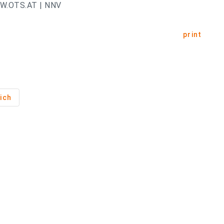
.OTS.AT | NNV
print
ich