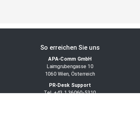
So erreichen Sie uns
APA-Comm GmbH
Laimgrubengasse 10
1060 Wien, Österreich
PR-Desk Support
Tel. +43 1 36060-5310
APA-Salesdesk
Tel. +43 1 36060-1234
comm@apa.at