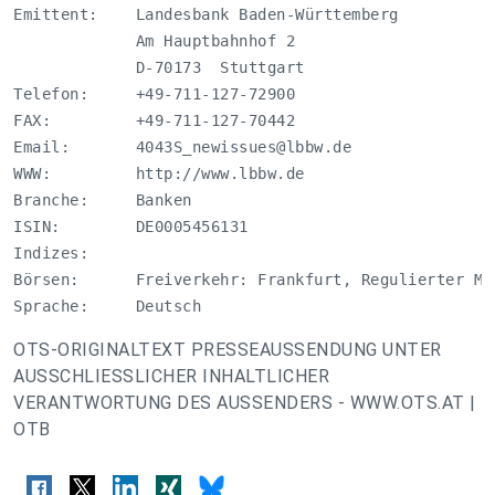
Emittent:    Landesbank Baden-Württemberg

             Am Hauptbahnhof 2

             D-70173  Stuttgart

Telefon:     +49-711-127-72900

FAX:         +49-711-127-70442

Email:       
4043S_newissues@lbbw.de
WWW:         http://www.lbbw.de

Branche:     Banken

ISIN:        DE0005456131

Indizes:     

Börsen:      Freiverkehr: Frankfurt, Regulierter Mar
Sprache:     Deutsch
OTS-ORIGINALTEXT PRESSEAUSSENDUNG UNTER
AUSSCHLIESSLICHER INHALTLICHER
VERANTWORTUNG DES AUSSENDERS - WWW.OTS.AT |
OTB