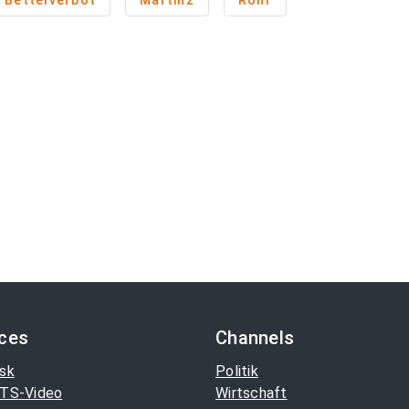
Bettelverbot
Martinz
Rohr
ices
Channels
sk
Politik
TS-Video
Wirtschaft