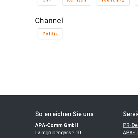
ÖVP
Kärnten
Tauschitz
Channel
Politik
So erreichen Sie uns
Serv
APA-Comm GmbH
PR-De
Laimgrubengasse 10
APA-O