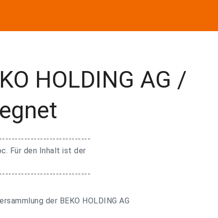
KO HOLDING AG /
egnet
-----------------------------
. Für den Inhalt ist der
-----------------------------
ptversammlung der BEKO HOLDING AG