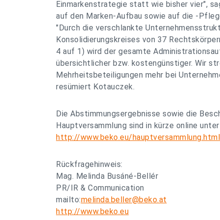
Einmarkenstrategie statt wie bisher vier", s
auf den Marken-Aufbau sowie auf die -Pfleg
"Durch die verschlankte Unternehmensstrukt
Konsolidierungskreises von 37 Rechtskörper
4 auf 1) wird der gesamte Administrationsa
übersichtlicher bzw. kostengünstiger. Wir st
Mehrheitsbeteiligungen mehr bei Unternehm
resümiert Kotauczek.
Die Abstimmungsergebnisse sowie die Beschl
Hauptversammlung sind in kürze online unter
http://www.beko.eu/hauptversammlung.html
Rückfragehinweis:
Mag. Melinda Busáné-Bellér
PR/IR & Communication
mailto:
melinda.beller@beko.at
http://www.beko.eu