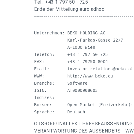
Tel.: +43 1 797 50 - 725
Ende der Mitteilung euro adhoc
---------------------------------------------------
Unternehmen: BEKO HOLDING AG

             Karl-Farkas-Gasse 22/7

             A-1030 Wien

Telefon:     +43 1 797 50-725

FAX:         +43 1 79750-8004

Email:       
investor.relations@beko.at
WWW:         http://www.beko.eu

Branche:     Software

ISIN:        AT0000908603

Indizes:     

Börsen:      Open Market (Freiverkehr):
Sprache:     Deutsch
OTS-ORIGINALTEXT PRESSEAUSSENDUNG 
VERANTWORTUNG DES AUSSENDERS - WWW