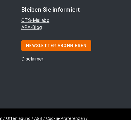
Bleiben Sie informiert
OTS-Mailabo
APA-Blog
NEWSLETTER ABONNIEREN
Disclaimer
m
/
Offenlegung
/
AGB
/
Cookie-Präferenzen
/