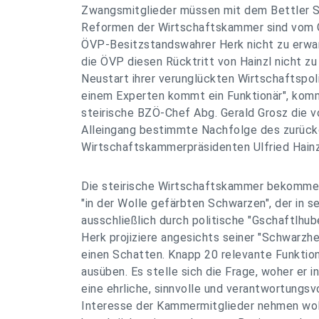
Zwangsmitglieder müssen mit dem Bettler S
Reformen der Wirtschaftskammer sind vom 
ÖVP-Besitzstandswahrer Herk nicht zu erwar
die ÖVP diesen Rücktritt von Hainzl nicht z
Neustart ihrer verunglückten Wirtschaftspoli
einem Experten kommt ein Funktionär", kom
steirische BZÖ-Chef Abg. Gerald Grosz die
Alleingang bestimmte Nachfolge des zurück
Wirtschaftskammerpräsidenten Ulfried Hainz
Die steirische Wirtschaftskammer bekomme d
"in der Wolle gefärbten Schwarzen", der in 
ausschließlich durch politische "Gschaftlhube
Herk projiziere angesichts seiner "Schwarzhe
einen Schatten. Knapp 20 relevante Funktio
ausüben. Es stelle sich die Frage, woher er i
eine ehrliche, sinnvolle und verantwortungsvo
Interesse der Kammermitglieder nehmen woll