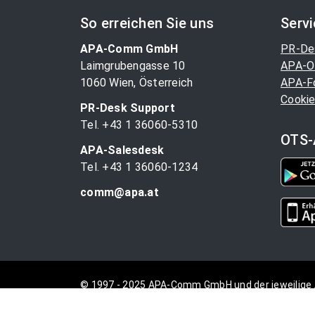
So erreichen Sie uns
Serv
APA-Comm GmbH
PR-De
Laimgrubengasse 10
APA-O
1060 Wien, Österreich
APA-F
Cookie
PR-Desk Support
Tel. +43 1 36060-5310
OTS-
APA-Salesdesk
Tel. +43 1 36060-1234
comm@apa.at
© 1997 - 2025 APA-Comm GmbH und der jeweilige 
vorbehalten.