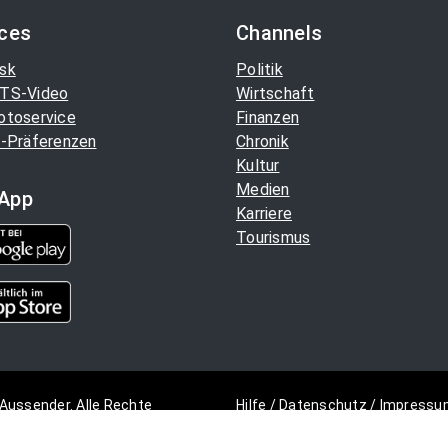
ices
Channels
sk
Politik
TS-Video
Wirtschaft
otoservice
Finanzen
-Präferenzen
Chronik
Kultur
Medien
App
Karriere
Tourismus
Aussender. Alle Rechte
Hilfe
/
Datenschutz
/
Impressu
Copyright