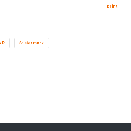
print
VP
Steiermark