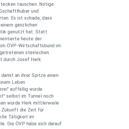
tecken tauschen. Nötige
Gschaftlhuber und
ten. Es ist schade, dass
u einem gänzlichen
tik genutzt hat. Statt
mentierte heute der
 vom ÖVP-Wirtschaftsbund im
getretenen steirischen
l durch Josef Herk.
amit an ihrer Spitze einen
seinem Leben
rei" auffällig wurde.
it" selbst im Tunnel noch
nen würde Herk mittlerweile
n Zukunft die Zeit für
lle Tätigkeit im
e. Die ÖVP habe sich darauf