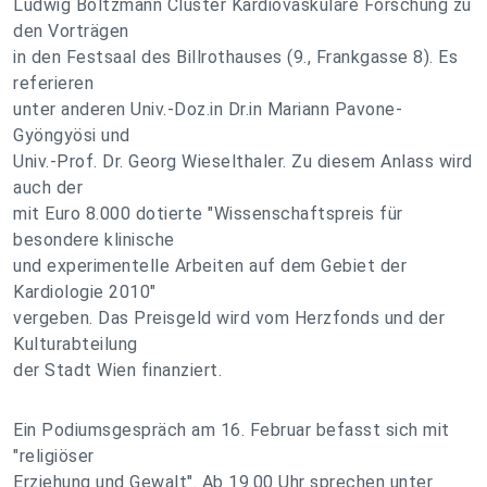
Ludwig Boltzmann Cluster Kardiovaskuläre Forschung zu
den Vorträgen
in den Festsaal des Billrothauses (9., Frankgasse 8). Es
referieren
unter anderen Univ.-Doz.in Dr.in Mariann Pavone-
Gyöngyösi und
Univ.-Prof. Dr. Georg Wieselthaler. Zu diesem Anlass wird
auch der
mit Euro 8.000 dotierte "Wissenschaftspreis für
besondere klinische
und experimentelle Arbeiten auf dem Gebiet der
Kardiologie 2010"
vergeben. Das Preisgeld wird vom Herzfonds und der
Kulturabteilung
der Stadt Wien finanziert.
Ein Podiumsgespräch am 16. Februar befasst sich mit
"religiöser
Erziehung und Gewalt". Ab 19.00 Uhr sprechen unter