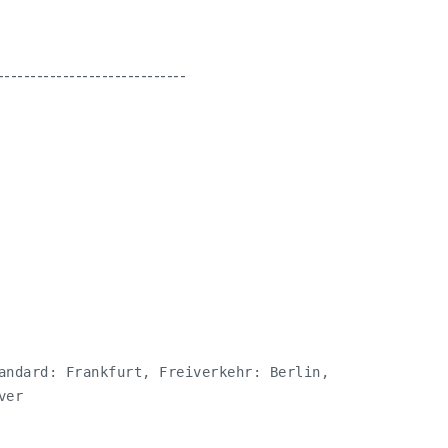
-----------------------------
andard: Frankfurt, Freiverkehr: Berlin,

er 
