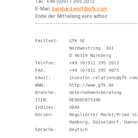
Tel.: +49 (0)911 395 2012
E-Mail:
bernhard.wolf@gfk.com
Ende der Mitteilung euro adhoc
---------------------------------------------------
Emittent:    GfK SE

             Nordwestring  101

             D-90319 Nürnberg

Telefon:     +49 (0)911 395 2012

FAX:         +49 (0)911 395 4075

Email:       
investor.relations@gfk.com
WWW:         http://www.gfk.de

Branche:     Unternehmensberatung

ISIN:        DE0005875306

Indizes:     SDAX

Börsen:      Regulierter Markt/Prime St
             Hamburg, Düsseldorf, Hannov
Sprache:     Deutsch