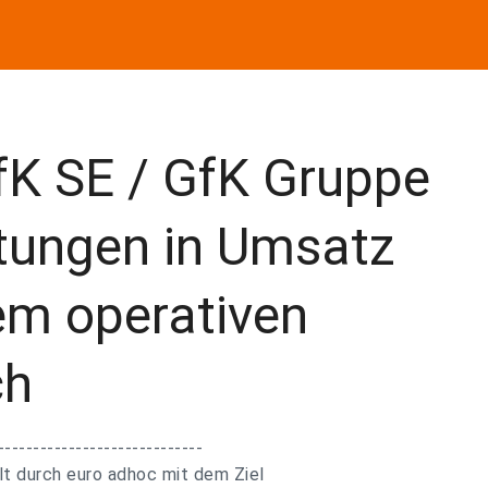
K SE / GfK Gruppe
rtungen in Umsatz
m operativen
ch
-----------------------------
 durch euro adhoc mit dem Ziel