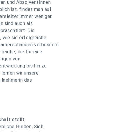
den und AbsolventInnen
lich ist, findet man auf
ereleiter immer weniger
n sind auch als
präsentiert. Die
 wie sie erfolgreiche
Karrierechancen verbessern
eiche, die für eine
fangen von
twicklung bis hin zu
lernen wir unsere
eilnehmerin das
chaft stellt
ebliche Hürden. Sich