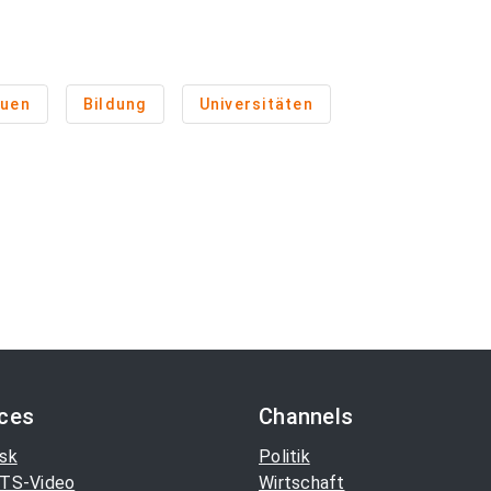
auen
Bildung
Universitäten
ices
Channels
sk
Politik
TS-Video
Wirtschaft