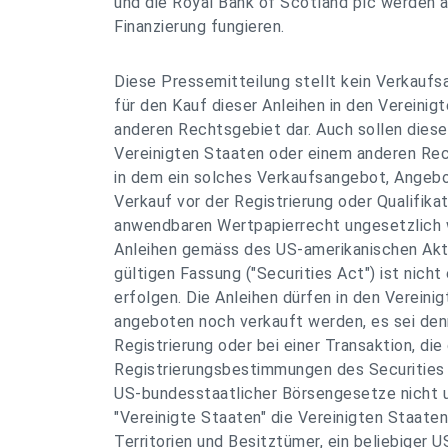
und die Royal Bank of Scotland plc werden a
Finanzierung fungieren.
Diese Pressemitteilung stellt kein Verkauf
für den Kauf dieser Anleihen in den Vereinig
anderen Rechtsgebiet dar. Auch sollen diese 
Vereinigten Staaten oder einem anderen Re
in dem ein solches Verkaufsangebot, Angebo
Verkauf vor der Registrierung oder Qualifika
anwendbaren Wertpapierrecht ungesetzlich w
Anleihen gemäss des US-amerikanischen Akti
gültigen Fassung ("Securities Act") ist nicht
erfolgen. Die Anleihen dürfen in den Verein
angeboten noch verkauft werden, es sei denn
Registrierung oder bei einer Transaktion, die
Registrierungsbestimmungen des Securities
US-bundesstaatlicher Börsengesetze nicht u
"Vereinigte Staaten" die Vereinigten Staate
Territorien und Besitztümer, ein beliebiger 