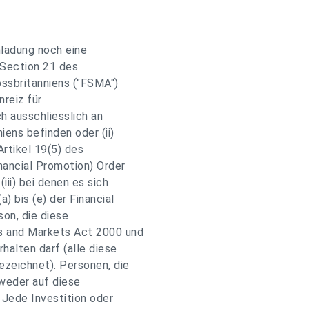
nladung noch eine
n Section 21 des
ossbritanniens ("FSMA")
nreiz für
ch ausschliesslich an
iens befinden oder (ii)
rtikel 19(5) des
nancial Promotion) Order
iii) bei denen es sich
) bis (e) der Financial
son, die diese
es and Markets Act 2000 und
halten darf (alle diese
ezeichnet). Personen, die
 weder auf diese
 Jede Investition oder