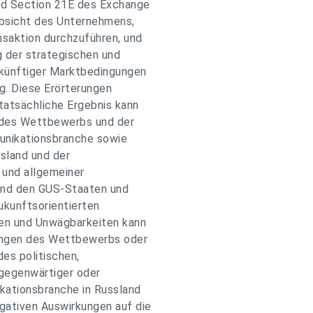
nd Section 21E des Exchange
Absicht des Unternehmens,
nsaktion durchzuführen, und
 der strategischen und
 künftiger Marktbedingungen
g. Diese Erörterungen
tatsächliche Ergebnis kann
 des Wettbewerbs und der
unikationsbranche sowie
ssland und der
 und allgemeiner
 und den GUS-Staaten und
ukunftsorientierten
ken und Unwägbarkeiten kann
kungen des Wettbewerbs oder
es politischen,
 gegenwärtiger oder
kationsbranche in Russland
gativen Auswirkungen auf die