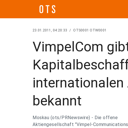
23.01.2011, 04:20:33
/
OTS0001 OTW0001
VimpelCom gibt
Kapitalbeschaf
internationalen
bekannt
Moskau (ots/PRNewswire) - Die offene
Aktiengesellschaft "Vimpel-Communications