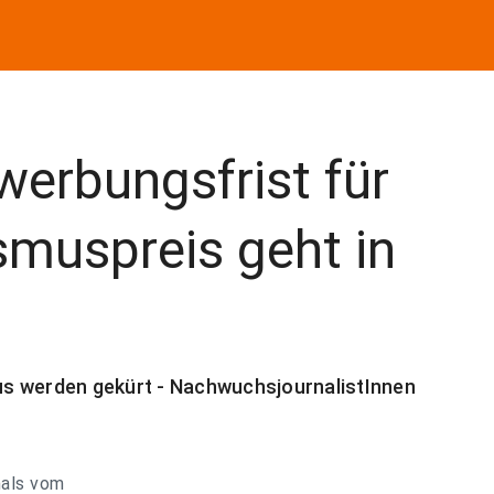
werbungsfrist für
smuspreis geht in
s werden gekürt - NachwuchsjournalistInnen
mals vom