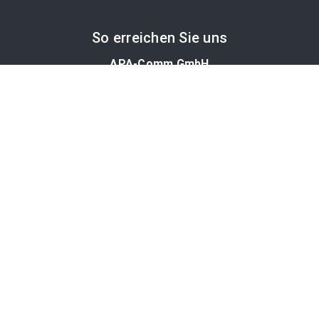
So erreichen Sie uns
APA-Comm GmbH
Laimgrubengasse 10
1060 Wien, Österreich
PR-Desk Support
Tel. +43 1 36060-5310
APA-Salesdesk
Tel. +43 1 36060-1234
comm@apa.at
Services
PR-Desk
APA-OTS-Video
APA-Fotoservice