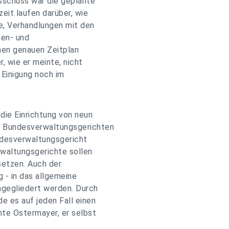
schuss war die geplante
eit laufen darüber, wie
e, Verhandlungen mit den
ten- und
inen genauen Zeitplan
, wie er meinte, nicht
e Einigung noch im
die Einrichtung von neun
i Bundesverwaltungsgerichten
ndesverwaltungsgericht
rwaltungsgerichte sollen
etzen. Auch der
g - in das allgemeine
ngegliedert werden. Durch
e es auf jeden Fall einen
te Ostermayer, er selbst