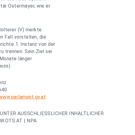
tär Ostermayer, wie er
olterer (V) merkte
 Fall vorstellen, die
ichte 1. Instanz von der
 trennen. Sein Ziel sei
i Monate länger
huss)
enz
640
/www.parlament.gv.at
UNTER AUSSCHLIESSLICHER INHALTLICHER
.OTS.AT | NPA