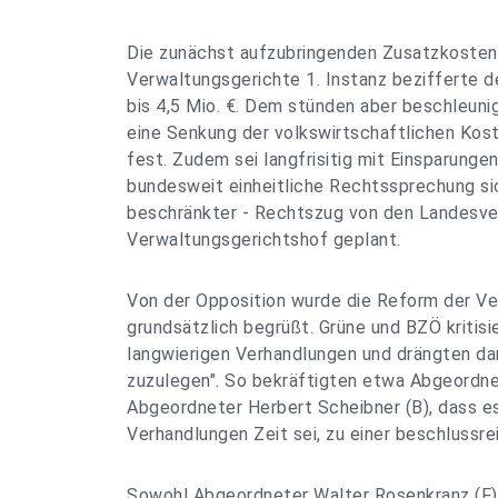
Die zunächst aufzubringenden Zusatzkosten 
Verwaltungsgerichte 1. Instanz bezifferte d
bis 4,5 Mio. €. Dem stünden aber beschleuni
eine Senkung der volkswirtschaftlichen Kost
fest. Zudem sei langfrisitig mit Einsparunge
bundesweit einheitliche Rechtssprechung sich
beschränkter - Rechtszug von den Landesv
Verwaltungsgerichtshof geplant.
Von der Opposition wurde die Reform der Ve
grundsätzlich begrüßt. Grüne und BZÖ kritisi
langwierigen Verhandlungen und drängten da
zuzulegen". So bekräftigten etwa Abgeordne
Abgeordneter Herbert Scheibner (B), dass es
Verhandlungen Zeit sei, zu einer beschlussr
Sowohl Abgeordneter Walter Rosenkranz (F)