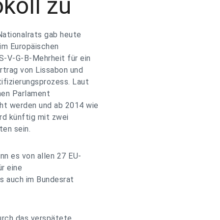
koll zu
ationalrats gab heute
 im Europäischen
S-V-G-B-Mehrheit für ein
trag von Lissabon und
ifizierungsprozess. Laut
chen Parlament
öht werden und ab 2014 wie
rd künftig mit zwei
ten sein.
enn es von allen 27 EU-
ür eine
ls auch im Bundesrat
rch das verspätete