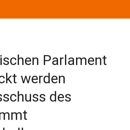
äischen Parlament
ockt werden
sschuss des
timmt