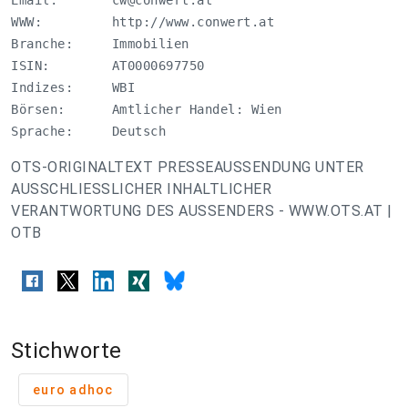
Email:       
cw@conwert.at
WWW:         http://www.conwert.at

Branche:     Immobilien

ISIN:        AT0000697750

Indizes:     WBI

Börsen:      Amtlicher Handel: Wien 

Sprache:     Deutsch
OTS-ORIGINALTEXT PRESSEAUSSENDUNG UNTER
AUSSCHLIESSLICHER INHALTLICHER
VERANTWORTUNG DES AUSSENDERS - WWW.OTS.AT |
OTB
Stichworte
euro adhoc