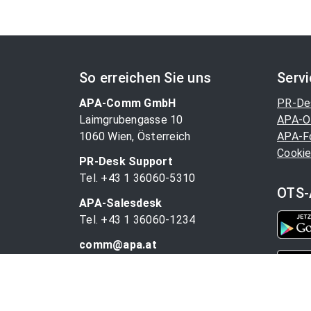
So erreichen Sie uns
Serv
APA-Comm GmbH
PR-De
Laimgrubengasse 10
APA-O
1060 Wien, Österreich
APA-F
Cookie
PR-Desk Support
Tel. +43 1 36060-5310
OTS-
APA-Salesdesk
Tel. +43 1 36060-1234
comm@apa.at