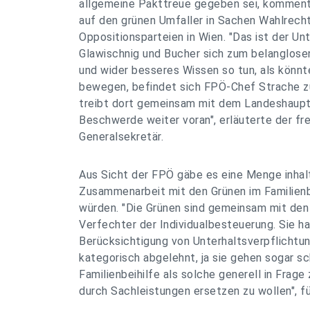
allgemeine Pakttreue gegeben sei, kommenti
auf den grünen Umfaller in Sachen Wahlrech
Oppositionsparteien in Wien. "Das ist der U
Glawischnig und Bucher sich zum belanglose
und wider besseres Wissen so tun, als könnt
bewegen, befindet sich FPÖ-Chef Strache zu
treibt dort gemeinsam mit dem Landeshauptm
Beschwerde weiter voran", erläuterte der fre
Generalsekretär.
Aus Sicht der FPÖ gäbe es eine Menge inhalt
Zusammenarbeit mit den Grünen im Familien
würden. "Die Grünen sind gemeinsam mit den 
Verfechter der Individualbesteuerung. Sie ha
Berücksichtigung von Unterhaltsverpflichtu
kategorisch abgelehnt, ja sie gehen sogar sc
Familienbeihilfe als solche generell in Frage 
durch Sachleistungen ersetzen zu wollen", fü