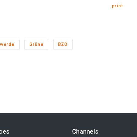
print
hwerde
Grüne
BZÖ
ices
Channels