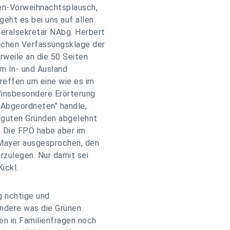
en-Vorweihnachtsplausch,
eht es bei uns auf allen
neralsekretär NAbg. Herbert
lichen Verfassungsklage der
erweile an die 50 Seiten
m In- und Ausland
reffen um eine wie es im
"insbesondere Erörterung
r Abgeordneten" handle,
e guten Gründen abgelehnt
. Die FPÖ habe aber im
 Mayer ausgesprochen, den
arzulegen. Nur damit sei
ickl.
g richtige und
ondere was die Grünen
en in Familienfragen noch