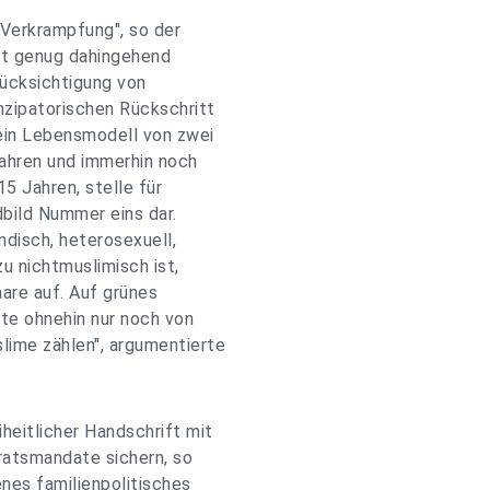
Verkrampfung", so der
ft genug dahingehend
rücksichtigung von
nzipatorischen Rückschritt
 ein Lebensmodell von zwei
 Jahren und immerhin noch
15 Jahren, stelle für
dbild Nummer eins dar.
ndisch, heterosexuell,
u nichtmuslimisch ist,
aare auf. Auf grünes
te ohnehin nur noch von
ime zählen", argumentierte
heitlicher Handschrift mit
lratsmandate sichern, so
nes familienpolitisches