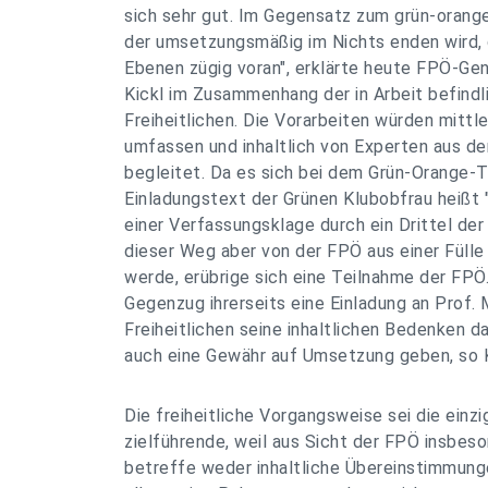
sich sehr gut. Im Gegensatz zum grün-orang
der umsetzungsmäßig im Nichts enden wird, g
Ebenen zügig voran", erklärte heute FPÖ-Ge
Kickl im Zusammenhang der in Arbeit befind
Freiheitlichen. Die Vorarbeiten würden mittl
umfassen und inhaltlich von Experten aus de
begleitet. Da es sich bei dem Grün-Orange-T
Einladungstext der Grünen Klubobfrau heißt 
einer Verfassungsklage durch ein Drittel de
dieser Weg aber von der FPÖ aus einer Füll
werde, erübrige sich eine Teilnahme der FPÖ
Gegenzug ihrerseits eine Einladung an Prof.
Freiheitlichen seine inhaltlichen Bedenken d
auch eine Gewähr auf Umsetzung geben, so K
Die freiheitliche Vorgangsweise sei die einzi
zielführende, weil aus Sicht der FPÖ insbes
betreffe weder inhaltliche Übereinstimmung