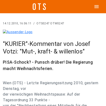
menu
14.12.2010, 16:06:11
/
OTS0247 OTW0247
"KURIER"-Kommentar von Josef
Votzi: "Mut-, kraft- & willenlos"
PISA-Schock? - Punsch drüber! Die Regierung
macht Weihnachtsferien.
Wien (OTS) - Letzte Regierungssitzung 2010, gestern
Dienstag, vor
der vierwöchigen Weihnachtspause: Auf der
Tagesordnung 33 Punkte -
von der "Nachbestellung eines Mitglieds für die