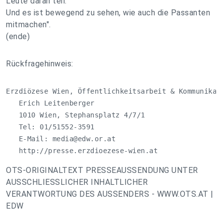
Leute daran teil.
Und es ist bewegend zu sehen, wie auch die Passanten
mitmachen".
(ende)
Rückfragehinweis:
Erzdiözese Wien, Öffentlichkeitsarbeit & Kommunikati
   Erich Leitenberger

   1010 Wien, Stephansplatz 4/7/1

   Tel: 01/51552-3591

   E-Mail: 
media@edw.or.at
   http://presse.erzdioezese-wien.at
OTS-ORIGINALTEXT PRESSEAUSSENDUNG UNTER
AUSSCHLIESSLICHER INHALTLICHER
VERANTWORTUNG DES AUSSENDERS - WWW.OTS.AT |
EDW