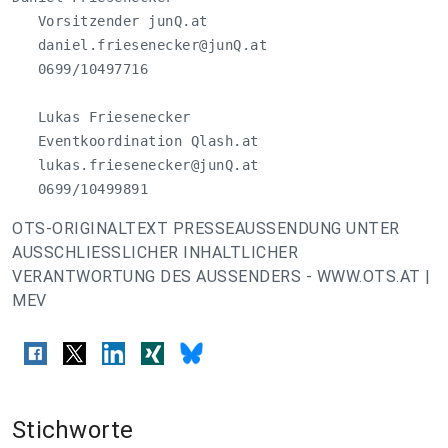
   Vorsitzender junQ.at

daniel.friesenecker@junQ.at
   0699/10497716

   Lukas Friesenecker

   Eventkoordination Qlash.at

lukas.friesenecker@junQ.at
   0699/10499891
OTS-ORIGINALTEXT PRESSEAUSSENDUNG UNTER
AUSSCHLIESSLICHER INHALTLICHER
VERANTWORTUNG DES AUSSENDERS - WWW.OTS.AT |
MEV
Stichworte