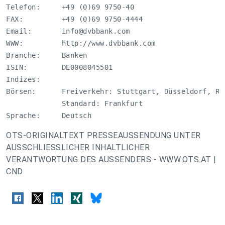
Telefon:     +49 (0)69 9750-40

FAX:         +49 (0)69 9750-4444

Email:       
info@dvbbank.com
WWW:         http://www.dvbbank.com

Branche:     Banken

ISIN:        DE0008045501

Indizes:     

Börsen:      Freiverkehr: Stuttgart, Düsseldorf, Re
             Standard: Frankfurt 

Sprache:     Deutsch
OTS-ORIGINALTEXT PRESSEAUSSENDUNG UNTER
AUSSCHLIESSLICHER INHALTLICHER
VERANTWORTUNG DES AUSSENDERS - WWW.OTS.AT |
CND