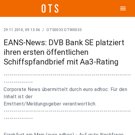
menu
29.11.2010, 09:13:06
/
OTS0033 OTW0033
EANS-News: DVB Bank SE platziert
ihren ersten öffentlichen
Schiffspfandbrief mit Aa3-Rating
-----------------------------------------------------------------
---------------
Corporate News übermittelt durch euro adhoc. Für den
Inhalt ist der
Emittent/Meldungsgeber verantwortlich.
-----------------------------------------------------------------
---------------
Frankfurt am Main (euro adhoc) - Auf gute Nachfrage