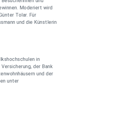
e Besucherinnen und
ewinnen. Moderiert wird
ünter Tolar. Für
smann und die Künstlerin
lkshochschulen in
 Versicherung, der Bank
istenwohnhäusern und der
nen unter