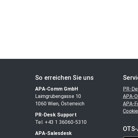
So erreichen Sie uns
Serv
APA-Comm GmbH
PR-De
Laimgrubengasse 10
APA-O
1060 Wien, Österreich
APA-F
Cookie
PR-Desk Support
Tel. +43 1 36060-5310
OTS-
APA-Salesdesk