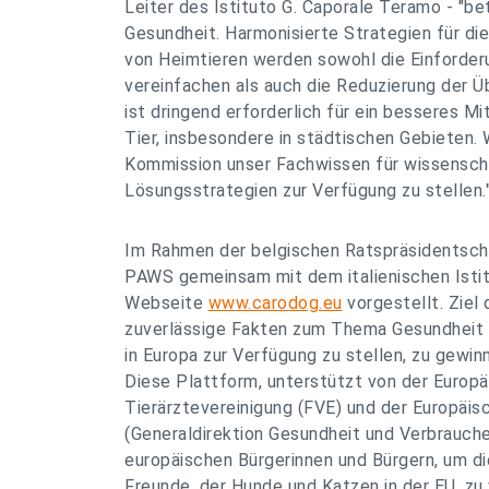
Leiter des Istituto G. Caporale Teramo - "be
Gesundheit. Harmonisierte Strategien für di
von Heimtieren werden sowohl die Einforder
vereinfachen als auch die Reduzierung der Ü
ist dringend erforderlich für ein besseres 
Tier, insbesondere in städtischen Gebieten. W
Kommission unser Fachwissen für wissensch
Lösungsstrategien zur Verfügung zu stellen.
Im Rahmen der belgischen Ratspräsidents
PAWS gemeinsam mit dem italienischen Istit
Webseite
www.carodog.eu
vorgestellt. Ziel 
zuverlässige Fakten zum Thema Gesundheit
in Europa zur Verfügung zu stellen, zu gewin
Diese Plattform, unterstützt von der Europ
Tierärztevereinigung (FVE) und der Europäi
(Generaldirektion Gesundheit und Verbrauche
europäischen Bürgerinnen und Bürgern, um die
Freunde, der Hunde und Katzen in der EU, zu