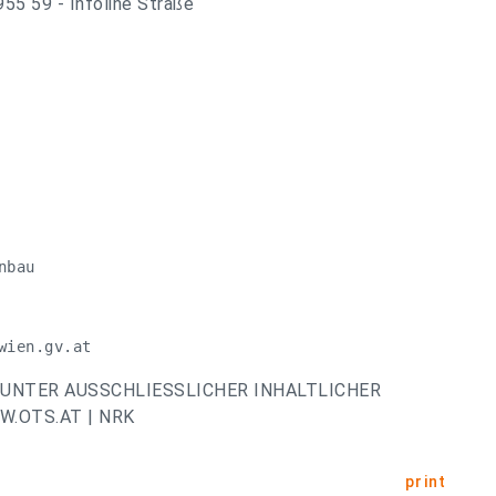
55 59 - Infoline Straße
bau

wien.gv.at
UNTER AUSSCHLIESSLICHER INHALTLICHER
.OTS.AT | NRK
print