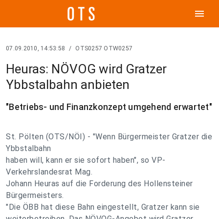
menu
07.09.2010, 14:53:58
/
OTS0257 OTW0257
Heuras: NÖVOG wird Gratzer
Ybbstalbahn anbieten
"Betriebs- und Finanzkonzept umgehend erwartet"
St. Pölten (OTS/NÖI) - "Wenn Bürgermeister Gratzer die
Ybbstalbahn
haben will, kann er sie sofort haben", so VP-
Verkehrslandesrat Mag.
Johann Heuras auf die Forderung des Hollensteiner
Bürgermeisters.
"Die ÖBB hat diese Bahn eingestellt, Gratzer kann sie
weiterbetreiben. Das NÖVOG-Angebot wird Gratzer