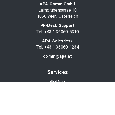
APA-Comm GmbH
Laimgrubengasse 10
1060 Wien, Österreich
PR-Desk Support
Tel. +43 1 36060-5310
APA-Salesdesk
Tel. +43 1 36060-1234
comm@apa.at
Services
PR-Desk
APA-OTS-Video
APA-Fotoservice
Cookie-Präferenzen
OTS-App