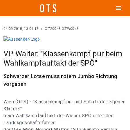
menu
04.09.2010, 13:01:13
/
OTS0048 OTW0048
VP-Walter: "Klassenkampf pur beim
Wahlkampfauftakt der SPÖ"
Schwarzer Lotse muss rotem Jumbo Richtung
vorgeben
Wien (OTS) - "Klassenkampf pur und Schutz der eigenen
Klientel"
beim Wahlkampfauftakt der Wiener SPÖ ortet der
Landesgeschäftsführer
der ÖVP Wien, Norbert Walter: "Altbekannte Parolen,