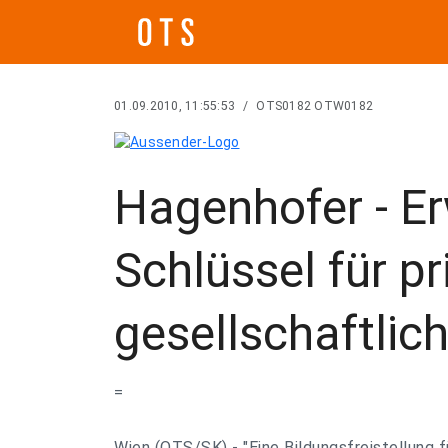
01.09.2010, 11:55:53
/
OTS0182 OTW0182
Hagenhofer - E
Schlüssel für pr
gesellschaftli
=
Wien (OTS/SK) - "Eine Bildungsfreistellung f