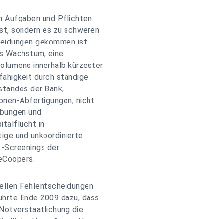
en Aufgaben und Pflichten
st, sondern es zu schweren
heidungen gekommen ist.
tes Wachstum, eine
olumens innerhalb kürzester
fähigkeit durch ständige
standes der Bank,
onen-Abfertigungen, nicht
ibungen und
talflucht in
tige und unkoordinierte
t-Screenings der
eCoopers.
nellen Fehlentscheidungen
ührte Ende 2009 dazu, dass
 Notverstaatlichung die