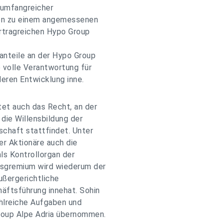
 umfangreicher
en zu einem angemessenen
ertragreichen Hypo Group
anteile an der Hypo Group
e volle Verantwortung für
eren Entwicklung inne.
tet auch das Recht, an der
die Willensbildung der
schaft stattfindet. Unter
r Aktionäre auch die
ls Kontrollorgan der
tsgremium wird wiederum der
ußergerichtliche
äftsführung innehat. Sohin
ahlreiche Aufgaben und
roup Alpe Adria übernommen.