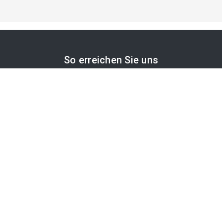
So erreichen Sie uns
APA-Comm GmbH
Laimgrubengasse 10
1060 Wien, Österreich
PR-Desk Support
Tel. +43 1 36060-5310
APA-Salesdesk
Tel. +43 1 36060-1234
comm@apa.at
Services