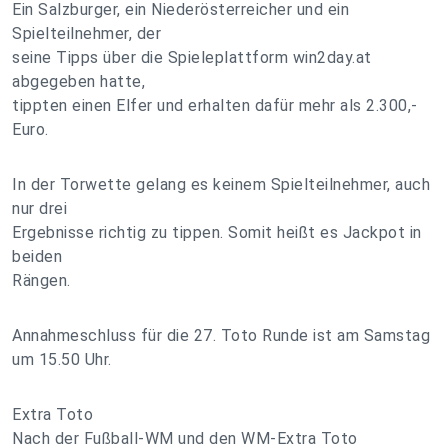
Ein Salzburger, ein Niederösterreicher und ein
Spielteilnehmer, der
seine Tipps über die Spieleplattform win2day.at
abgegeben hatte,
tippten einen Elfer und erhalten dafür mehr als 2.300,-
Euro.
In der Torwette gelang es keinem Spielteilnehmer, auch
nur drei
Ergebnisse richtig zu tippen. Somit heißt es Jackpot in
beiden
Rängen.
Annahmeschluss für die 27. Toto Runde ist am Samstag
um 15.50 Uhr.
Extra Toto
Nach der Fußball-WM und den WM-Extra Toto