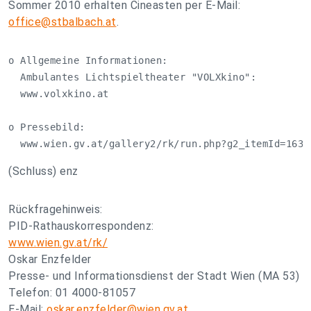
Sommer 2010 erhalten Cineasten per E-Mail:
office@stbalbach.at
.
o Allgemeine Informationen:

  Ambulantes Lichtspieltheater "VOLXkino":

  www.volxkino.at

o Pressebild:

  www.wien.gv.at/gallery2/rk/run.php?g2_itemId=1630
(Schluss) enz
Rückfragehinweis:
PID-Rathauskorrespondenz:
www.wien.gv.at/rk/
Oskar Enzfelder
Presse- und Informationsdienst der Stadt Wien (MA 53)
Telefon: 01 4000-81057
E-Mail:
oskar.enzfelder@wien.gv.at