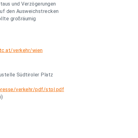
Staus und Verzögerungen
 auf den Ausweichstrecken
ollte großräumig
c.at/verkehr/wien
stelle Südtiroler Platz
resse/verkehr/pdf/stpl.pdf
i)