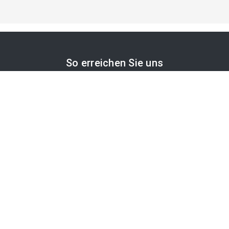
So erreichen Sie uns
APA-Comm GmbH
Laimgrubengasse 10
1060 Wien, Österreich
PR-Desk Support
Tel. +43 1 36060-5310
APA-Salesdesk
Tel. +43 1 36060-1234
comm@apa.at
Services