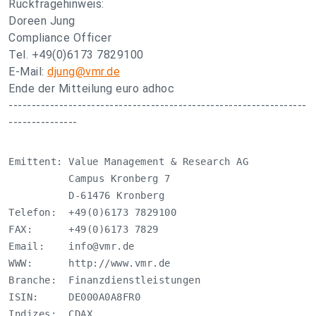
Rückfragehinweis:
Doreen Jung
Compliance Officer
Tel. +49(0)6173 7829100
E-Mail:
djung@vmr.de
Ende der Mitteilung euro adhoc
-----------------------------------------------------------------
---------------
Emittent: Value Management & Research AG

          Campus Kronberg 7

          D-61476 Kronberg

Telefon:  +49(0)6173 7829100

FAX:      +49(0)6173 7829

Email:    
info@vmr.de
WWW:      http://www.vmr.de

Branche:  Finanzdienstleistungen

ISIN:     DE000A0A8FR0

Indizes:  CDAX
