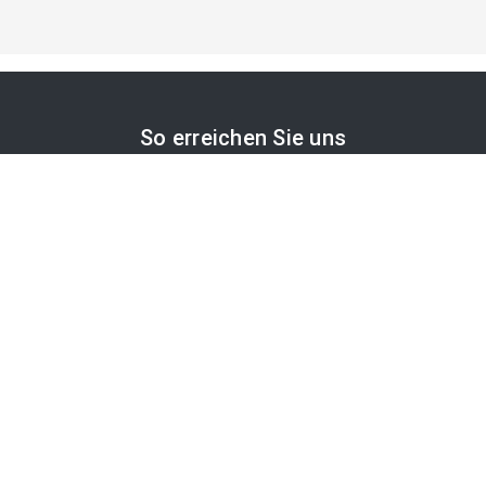
So erreichen Sie uns
APA-Comm GmbH
Laimgrubengasse 10
1060 Wien, Österreich
PR-Desk Support
Tel. +43 1 36060-5310
APA-Salesdesk
Tel. +43 1 36060-1234
comm@apa.at
Services