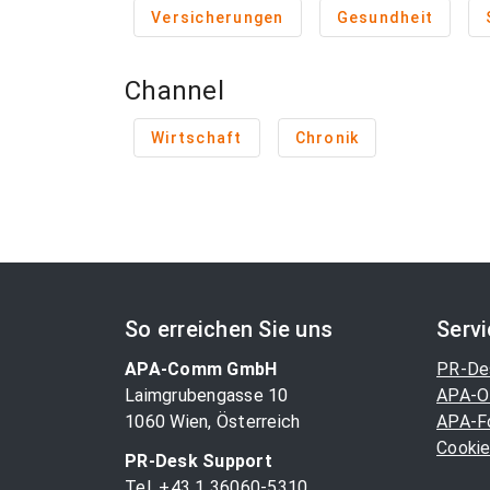
Versicherungen
Gesundheit
Channel
Wirtschaft
Chronik
So erreichen Sie uns
Serv
APA-Comm GmbH
PR-De
Laimgrubengasse 10
APA-O
1060 Wien, Österreich
APA-F
Cookie
PR-Desk Support
Tel. +43 1 36060-5310