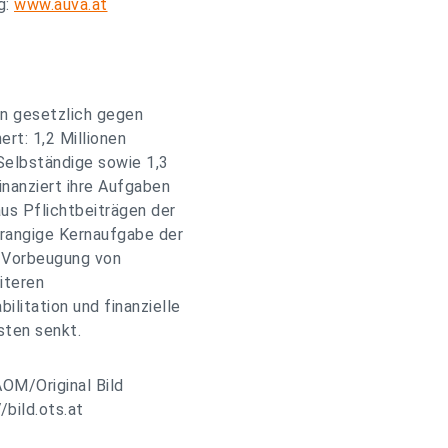
g:
www.auva.at
en gesetzlich gegen
rt: 1,2 Millionen
 Selbständige sowie 1,3
inanziert ihre Aufgaben
aus Pflichtbeiträgen der
orrangige Kernaufgabe der
e Vorbeugung von
iteren
litation und finanzielle
sten senkt.
AOM/Original Bild
/bild.ots.at