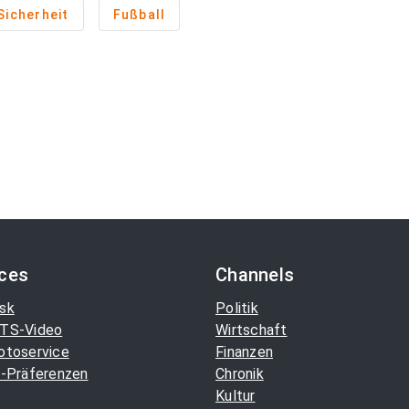
Sicherheit
Fußball
ices
Channels
sk
Politik
TS-Video
Wirtschaft
otoservice
Finanzen
-Präferenzen
Chronik
Kultur